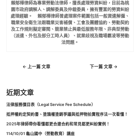
賴郁樺律師為專業勞動法律師，擅長處理勞資糾紛，目前為桃
園市政府調解人、調解委員及仲裁委員，擁有豐富的勞資糾紛
處理經驗。 賴郁樺律師曾處理案件範圍包括一般資遣解僱、
職業安全衛生法跟職業災害補償、工會及團體協約、勞動契約
及工作規則擬定審閱、競業禁止與最低服務年限、非典型勞動
（派遣、外包及部分工時人員）、就業歧視及職場霸凌等勞動
法問題。
←
上一篇 文章
下一篇 文章
→
近期文章
法律服務價目表（Legal Service Fee Schedule）
抵押權約定契約書、塗鴉權塗銷爭議與抵押物拍賣程序法一次看懂！
2025年律師帶你看懂都更合建合約和常見都更糾紛實例！
114/10/01 龜山國中（勞動教育）講座