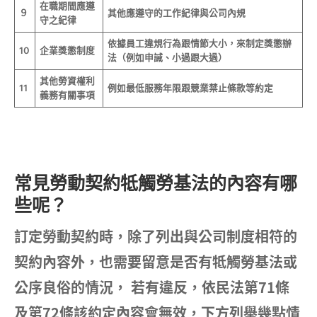
在職期間應遵
９
其他應遵守的工作紀律與公司內規
守之紀律
依據員工違規行為跟情節大小，來制定獎懲辦
10
企業獎懲制度
法（例如申誡、小過跟大過）
其他勞資權利
11
例如最低服務年限跟競業禁止條款等約定
義務有關事項
常見勞動契約
牴觸勞基法的內容有哪
些呢？
訂定勞動契約時，除了列出與公司制度相符的
契約內容外，也需要留意是否有牴觸勞基法或
公序良俗的情況， 若有違反，依民法第71條
及第72條該約定內容會無效，下方列舉幾點情