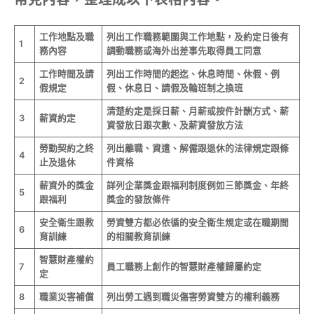
工作地點及職
列出工作職務範圍與工作地點，及約定日後有
1
務內容
調動職務或海外出差事先取得員工同意
工作時間及請
列出工作時間的起迄、休息時間、休假、例
2
假規定
假、休息日、請假及輪班制之換班
清楚約定是採日薪、月薪或按件計酬方式、薪
3
薪資約定
資發放日跟次數、及薪資發放方法
勞動契約之終
列出離職、資遣、解僱跟退休的法律規定跟條
4
止及退休
件資格
薪資外的獎金
詳列企業獎金跟福利制度例如三節獎金、年終
5
跟福利
獎金的發放條件
安全衛生跟教
勞資雙方都必依循的安全衛生規定或在職期間
6
育訓練
的相關教育訓練
智慧財產權約
7
員工職務上創作的智慧財產權歸屬約定
定
8
職業災害補償
列出勞工遇到職災傷害勞資雙方的權利義務