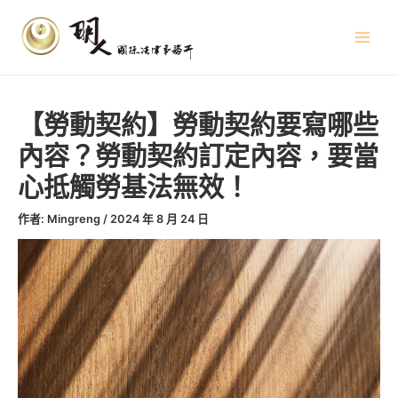
跳
文
Main
至
章
Menu
主
導
要
覽
內
容
【勞動契約】勞動契約要寫哪些
內容？勞動契約訂定內容，要當
心抵觸勞基法無效！
作者:
Mingreng
/
2024 年 8 月 24 日