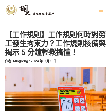
跳
文
Main
至
章
Menu
主
導
要
覽
內
容
【工作規則】工作規則何時對勞
工發生拘束力？工作規則核備與
揭示 5 分鐘輕鬆搞懂！
作者:
Mingreng
/
2024 年 9 月 9 日