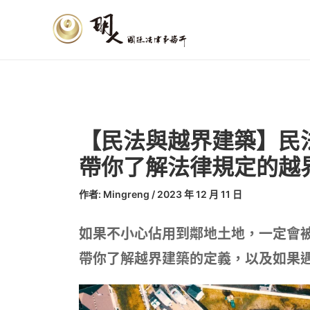
跳
文
至
章
主
導
要
覽
內
容
【民法與越界建築】民
帶你了解法律規定的越界
作者:
Mingreng
/
2023 年 12 月 11 日
如果不小心佔用到鄰地土地，一定會
帶你了解越界建築的定義，以及如果