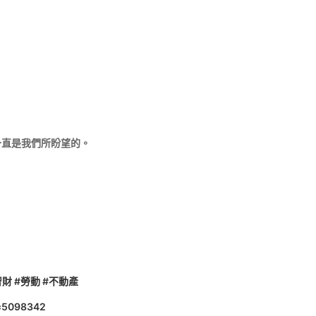
一直是我們所盼望的。
智財
#勞動
#不動產
d=5098342