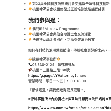
第23屆全國科技法律研討會受邀報告法律科技創新
桃園律師公會校園修復式正義培訓進階課程結訓
我們參與過：
澳門IEEM Ip law Programme
桃園律師公會與仙台辯護士會交流活動
法律扶助基金會別西卜之島桌遊法治教育
如何在科技的浪潮乘風破浪，帶給社會更好的未來，
逵遠律師事務所
03 338-2124｜賴郁樺律師
桃園市三民路三段168號
https://g.page/LYHattorney?share
營業時間｜平日一～五｜ 9:00-18:00
「相信逵遠，讓我們走得更長更遠。」
#律師事務所
#合約健檢
#微型法律顧問
#法律諮詢
#
https://www.cw.com.tw/article/article.action?i