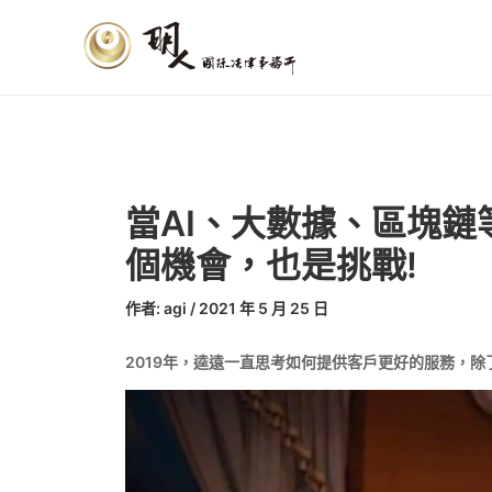
跳
文
至
章
主
導
要
覽
內
容
當AI、大數據、區塊
個機會，也是挑戰!
作者:
agi
/
2021 年 5 月 25 日
2019年，逵遠一直思考如何提供客戶更好的服務，