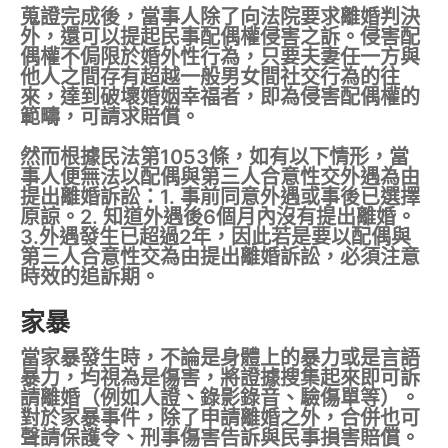
蒐證完成後，當事人除了向法院要求離婚判決
外，還可以提起民事配偶權侵害之訴。侵害配
偶權不侷限於婚外性行為，只要夫妻任一方與
他人之間存有超越一般男女間社交行為的往
來，達到破壞婚姻幸福者，即為侵害配偶權的
範疇，可請求賠償。
然而根據民法第1053條，如有以下情形，當
事人便無法以配偶與第三人合意性交外遇為由
提出離婚訴訟：1. 事前同意外遇或事後已選擇
原諒。2. 知道外遇後6個月內沒有提出離婚。
3.外遇發生已超過2年，因此若是要以配偶與
第三人合意性交為由提出離婚訴訟，必須注意
時效的追訴期。
家暴
當家暴發生時，不論是身體上的暴力或是言語
暴力，均視為是傷害，將證據搜集起來即可訴
請離婚（例如人證、錄影錄音、驗傷單等）。
對於家暴事件，除了申請離婚之外，合併也可
聲請保護令、刑事傷害告訴與民事損害賠償。