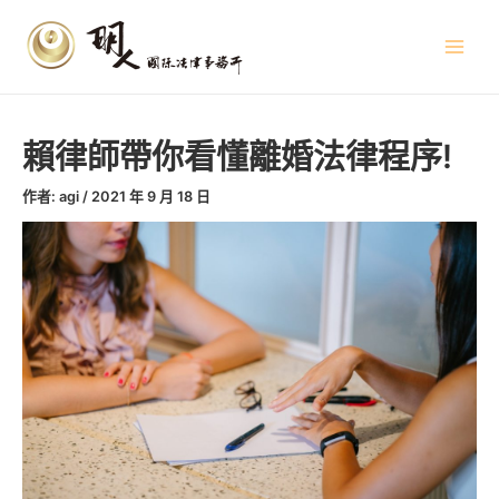
跳
文
Main
至
章
Menu
主
導
要
覽
內
容
賴律師帶你看懂離婚法律程序!
作者:
agi
/
2021 年 9 月 18 日