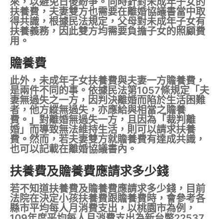
來，以避免日後紛爭。同時針對未成年子女的
扶養費，夫妻雙方也需要在離婚協議書當中取
得共識，根據民法規定，父母對未成年子女有
扶養義務，因此雙方均需要負擔子女的照顧費
用。
贍養費
此外，未成年子女扶養費與夫妻一方贍養費，
是兩件不同的事。依據民法第1057條規定「夫
妻無過失之一方，因判決離婚而陷於生活困難
者，他方縱無過失，亦應給與相當之贍養
費。」對離婚無過失一方，且因為「裁判離
婚」而導致無法維持生活，則可以請求扶養
費。然而，若夫妻雙方就贍養費有達成共識，
也可以記載在離婚協議書內。
扶養費及贍養費應請求多少錢
若不知道扶養費及贍養費應請求多少錢，目前
法院在決定小孩扶養費跟贍養費時，會參考各
縣市平均每人月消費支出，以桃園市為例，
109年度平均每人月消費支出為新台幣22537