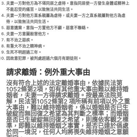
夫妻一方對他方為不堪同居之虐待。意指同居使一方發生身體或精神上
不能忍受的痛苦，以致無法共同生活。
夫妻一方對他方直系親屬為虐待，或夫妻一方之直系親屬對他方為虐
待，以致無法共同生活。
惡意遺棄，意指一方置他方不顧，惡意不聯絡。
夫妻一方意圖殺害他方。
有不治之惡疾。
有重大不治之精神病。
生死不明超過三年。
因故意犯罪，被判處超過六個月有期徒刑。
請求離婚：例外重大事由
沒有符合上述的法定離婚事由，依據民法第
1052條第2項，如有其他重大事由難以維持婚
姻者，夫妻一方得請求離婚。按最高法院見
解，民法第1052條第2 項所稱有前項以外之重
大事由，難以維持婚姻者，係以婚姻是否已生
破綻而無回復之希望為其判斷之標準；而婚姻
是否已生破綻無回復之希望，則應依客觀之標
準，即難以維持婚姻之事實，是否已達於倘處
於同一境況，任何人均將喪失維持婚姻之意願