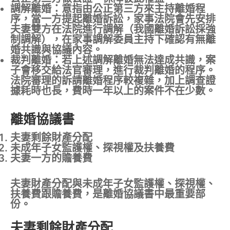
調解離婚：
意指由公正第三方來主持離婚程
序，當一方提起離婚訴訟，家事法院會先安排
夫妻雙方在法院進行調解（我國離婚訴訟採強
制調解），在家事調解委員主持下確認有無離
婚共識與協議內容。
裁判離婚：
若上述調解離婚無法達成共識，案
子會移交給法官審理，進行裁判離婚的程序。
法院審理的訴請離婚程序較複雜，加上調查證
據耗時也長，費時一年以上的案件不在少數。
離婚協議書
夫妻剩餘財產分配
未成年子女監護權、探視權及扶養費
夫妻一方的贍養費
夫妻財產分配與未成年子女監護權、探視權、
扶養費跟贍養費，是離婚協議書中最重要部
份。
夫妻剩餘財產分配