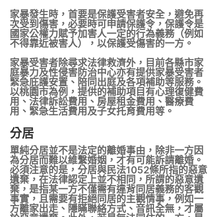
家暴發生時，首要是保護受害者安全，避免再
次受到傷害，必要時可申請保護令，保護令是
國家公權力賦予加害人一定的行為義務（例如
不得靠近被害人），以保護受傷害的一方。
家暴受害者除尋求法律救濟外，目前各縣市家
庭暴力及性侵害防治中心亦有提供家暴受害者
緊急庇護安置、陪同出庭及各項補助等服務。
以桃園市為例，提供的補助項目有心理復健費
用、法律訴訟費用、房屋租金費用、醫療費
用、緊急生活費用及子女托育費用等。
分居
單純分居並不是法定的離婚事由，除非一方因
為分居而難以維繫婚姻，才有可能訴請離婚。
必須注意的是，分居與民法1052條所指的惡意
遺棄，在法律認定上並不相同，所謂的惡意遺
棄，是指某一方不僅需有違背同居義務的客觀
事實，且需要有拒絕同居的主觀情事，例如一
方離家出走、隱瞞聯絡方式、音訊全無，才屬