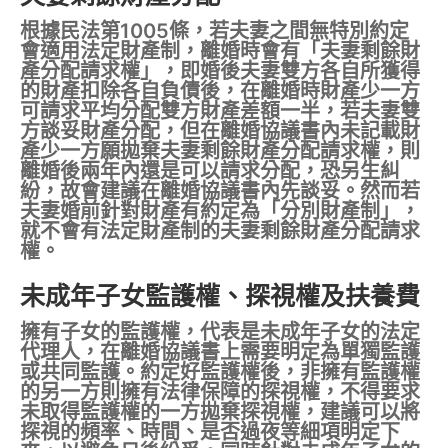
根據民法第1005條，若夫妻之間無特別約定
會適用法定財產制，離婚時會有「夫妻剩餘財
產分配請求權」，即婚後夫妻雙方各自所獲得
的財產扣除各自負債後，在離婚時財產少一方
可請求平均分配雙方財產差額一半，若夫妻雙
方談妥財產分配，但在離婚協議書內未記載財
產少一方願拋棄夫妻剩餘財產分配請求權，則
離婚後兩年內還是可以請求分配，恐另生糾
紛，故會建議在離婚協議書內先談妥。然而若
夫妻婚前針對財產有約定為「分別財產制」，
就不會有法定財產制的夫妻剩餘財產分配請求
權。
未成年子女監護權、探視權及扶養費
擁有子女的監護權，代表是未成年子女的法定
代理人，在離婚協議書上需要明定為單獨監護
或共同監護。約定好監護權後，非擁有監護權
的另一方則擁有法律保障的探視權，不得要求
未取得監護權的一方拋棄探視權，建議可以將
探視的頻率、時間、是否過夜等細項明定下