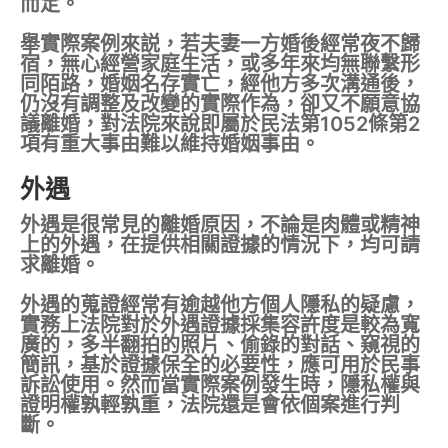
而定。
舉實際案例來説，若夫妻一方婚後經常夜不歸
宿，無心經營家庭生活，或多年來均無聯繫形
同陌路，婚姻名存實亡，經他方多次溝通後，
仍沒有調整及改變的實際作為，卻又不願意協
議離婚，對法院來說即屬於民法第1052條第2
項有重大事由難以維持婚姻事由。
外遇
外遇是很常見的離婚原因，不論是肉體或精神
上的外遇，在提供相關證據的情況下，均可請
求離婚。
外遇的蒐證經常有逾越他方個人隱私的疑慮，
實務上法院對於外遇證據採集容許度是較為寬
廣的，多半翻拍的照片、偷錄的對話、窺視的
簡訊，基於證據保全的必要性，應可用於民事
訴訟使用。然而當實際案例發生時，隱私權與
證明權孰輕孰重，法院還是會依個案進行判
斷。