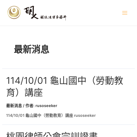
跳
文
Main
至
章
Menu
主
導
要
覽
內
容
最新消息
114/10/01 龜山國中（勞動教
育）講座
最新消息
/ 作者:
rusoseeker
114/10/01 龜山國中（勞動教育）講座 rusoseeker
桃園律師公會完訓證書