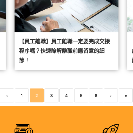
【員工離職】員工離職一定要完成交接
程序嗎？快速瞭解離職前應留意的細
節！
‹
1
2
3
4
5
6
›
»