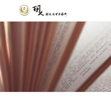
跳
至
主
要
內
容